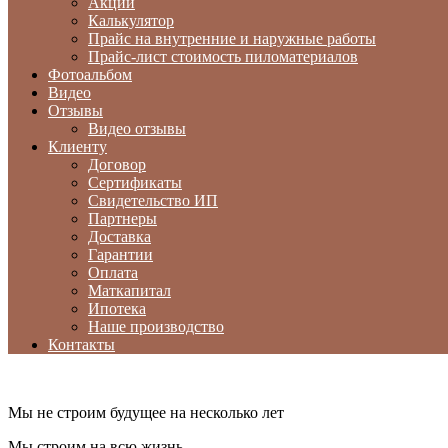
Акции
Калькулятор
Прайс на внутренние и наружные работы
Прайс-лист стоимость пиломатериалов
Фотоальбом
Видео
Отзывы
Видео отзывы
Клиенту
Договор
Сертификаты
Свидетельство ИП
Партнеры
Доставка
Гарантии
Оплата
Маткапитал
Ипотека
Наше производство
Контакты
Мы не строим будущее на несколько лет
Мы строим на всю жизнь