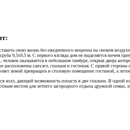
ит:
ставить свою жизнь без ежедневного моциона на свежем воздухе
н сруба 9,5x9,5 м. С первого взгляда дом не выделяется ничем 
еловек оказывается в небольшом тамбуре, открыв дверь которог
е расположены санузел, спальня и гостиная. С правой стороны 
ляет зимой превращать в столовую помещение гостиной, а летом
ся холл, дающий возможность попасть в две спальни. В одной из
ютным местом для летнего загородного отдыха дружной семьи, 