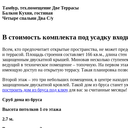
Тамбур, тех.помещение
Две Террасы
Балкон
Кухня, гостиная
Четыре спальни
Два С/у
В стоимость комплекта под усадку вход
Всем, кто предпочитает открытые пространства, не может пред
и террасой. Площадь строения составляет 166 кв.м., длина сте
защищенным двускатной крышей. Миновав несколько ступенек, ч
ведущий в техническое помещение – топочную. На первом этаж
имеющую доступ на открытую террасу. Такая планировка позво
Второй этаж – это три небольших помещения, в центре находит
защищенным двускатной кровлей. Такой дом из бруса станет у
построить дом из бруса под ключ
для вас за считанные месяцы!
Сруб дома из бруса
Высота потолков 1-го этажа
2.7 м.