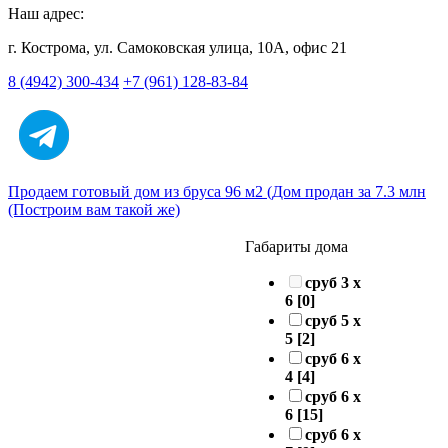
Наш адрес:
г. Кострома, ул. Самоковская улица, 10А, офис 21
8 (4942) 300-434
+7 (961) 128-83-84
Продаем готовый дом из бруса 96 м2 (Дом продан за 7.3 млн
(Построим вам такой же)
Габариты дома
сруб 3 х
6
[0]
сруб 5 х
5
[2]
сруб 6 х
4
[4]
сруб 6 х
6
[15]
сруб 6 х