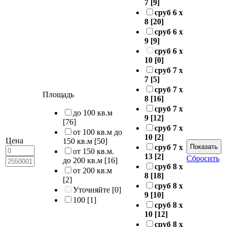
7
[9]
сруб 6 х
8
[20]
сруб 6 х
9
[9]
сруб 6 х
10
[0]
сруб 7 х
7
[5]
сруб 7 х
Площадь
8
[16]
сруб 7 х
до 100 кв.м
9
[12]
[76]
сруб 7 х
от 100 кв.м до
10
[2]
Цена
150 кв.м
[50]
сруб 7 х
от 150 кв.м.
13
[2]
Сбросить
до 200 кв.м
[16]
сруб 8 х
от 200 кв.м
8
[18]
[2]
сруб 8 х
Уточняйте
[0]
9
[10]
100
[1]
сруб 8 х
10
[12]
сруб 8 х