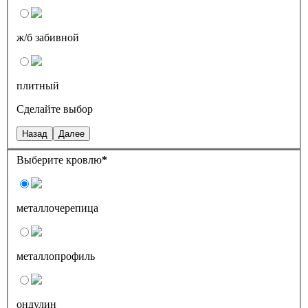
ж/б забивной
плитный
Сделайте выбор
Назад
Далее
Выберите кровлю
*
металлочерепица
металлопрофиль
ондулин