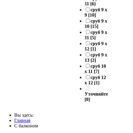
11
[6]
сруб 9 х
9
[10]
сруб 9 х
10
[15]
сруб 9 х
11
[5]
сруб 9 х
12
[1]
сруб 9 х
13
[2]
сруб 10
х 11
[7]
сруб 12
х 12
[1]
Уточняйте
[0]
Вы здесь:
Главная
С балконом