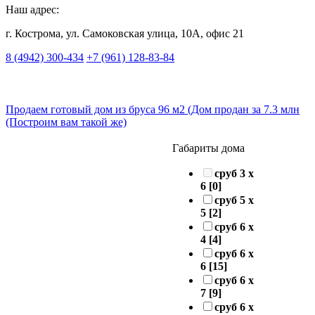
Наш адрес:
г. Кострома, ул. Самоковская улица, 10А, офис 21
8 (4942) 300-434
+7 (961) 128-83-84
Продаем готовый дом из бруса 96 м2 (Дом продан за 7.3 млн
(Построим вам такой же)
Габариты дома
сруб 3 х
6
[0]
сруб 5 х
5
[2]
сруб 6 х
4
[4]
сруб 6 х
6
[15]
сруб 6 х
7
[9]
сруб 6 х