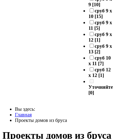
9
[10]
сруб 9 х
10
[15]
сруб 9 х
11
[5]
сруб 9 х
12
[1]
сруб 9 х
13
[2]
сруб 10
х 11
[7]
сруб 12
х 12
[1]
Уточняйте
[0]
Вы здесь:
Главная
Проекты домов из бруса
Проекты домов из бруса