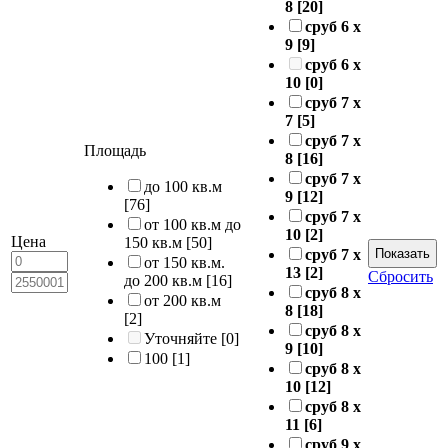
8
[20]
сруб 6 х
9
[9]
сруб 6 х
10
[0]
сруб 7 х
7
[5]
сруб 7 х
Площадь
8
[16]
сруб 7 х
до 100 кв.м
9
[12]
[76]
сруб 7 х
от 100 кв.м до
10
[2]
Цена
150 кв.м
[50]
сруб 7 х
от 150 кв.м.
13
[2]
Сбросить
до 200 кв.м
[16]
сруб 8 х
от 200 кв.м
8
[18]
[2]
сруб 8 х
Уточняйте
[0]
9
[10]
100
[1]
сруб 8 х
10
[12]
сруб 8 х
11
[6]
сруб 9 х