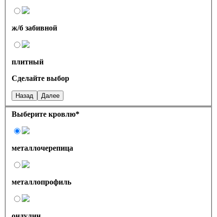
ж/б забивной
плитный
Сделайте выбор
Назад
Далее
Выберите кровлю
*
металлочерепица
металлопрофиль
ондулин