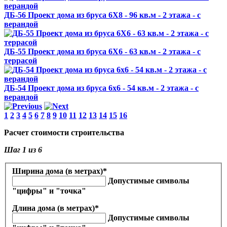
ДБ-56 Проект дома из бруса 6X8 - 96 кв.м - 2 этажа - с
верандой
ДБ-55 Проект дома из бруса 6X6 - 63 кв.м - 2 этажа - с
террасой
ДБ-54 Проект дома из бруса 6x6 - 54 кв.м - 2 этажа - с
верандой
1
2
3
4
5
6
7
8
9
10
11
12
13
14
15
16
Расчет стоимости строительства
Шаг
1
из 6
Ширина дома (в метрах)
*
Допустимые символы
"цифры" и "точка"
Длина дома (в метрах)
*
Допустимые символы