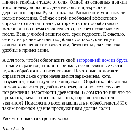
гнили и грибка, а также от огня. Одной из основных причин
того, почему до наших дней не дошли прекрасные
деревянные города Руси – пожары. Раньше они уничтожали
целые поселения. Сейчас с этой проблемой эффективно
справляются антипирены, которыми стоит обрабатывать
материал и во время строительства, и через несколько лет
после. Ведь у любой защиты есть срок годности. К счастью,
сейчас на рынке хватает подобных составов, они ещё и
отличаются неплохим качеством, безопасны для человека,
удобны в применении.
А для того, чтобы обезопасить свой
загородный дом из бруса
в плане паразитов, гнили и грибков, все деревянные части
нужно обработать антисептиками. Некоторые помогают
справиться даже с уже начавшимся заражением, хотя,
разумеется, такого лучше не допускать. Обработка обязательна
не только через определённое время, но и во всех случаях
повреждения целостности древесины. В дом кто-то или что-то
врезалось, начала гнить одна часть, сорвало кусок стены
ураганом? Немедленно восстанавливать и обрабатывать! И с
таким подходом здание прослужит вам долгие годы!
Расчет стоимости строительства
Шаг
1
из 6