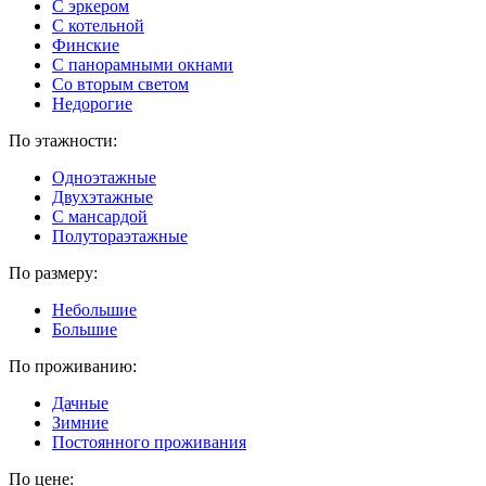
С эркером
С котельной
Финские
С панорамными окнами
Со вторым светом
Недорогие
По этажности:
Одноэтажные
Двухэтажные
С мансардой
Полутораэтажные
По размеру:
Небольшие
Большие
По проживанию:
Дачные
Зимние
Постоянного проживания
По цене: