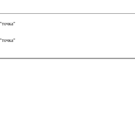
"точка"
"точка"