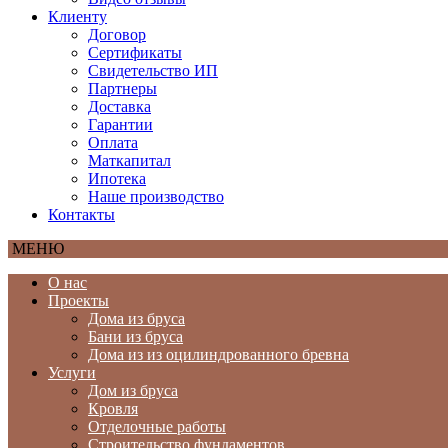
Клиенту
Договор
Сертификаты
Свидетельство ИП
Партнеры
Доставка
Гарантии
Оплата
Маткапитал
Ипотека
Наше производство
Контакты
МЕНЮ
О нас
Проекты
Дома из бруса
Бани из бруса
Дома из из оцилиндрованного бревна
Услуги
Дом из бруса
Кровля
Отделочные работы
Строительство фундаментов