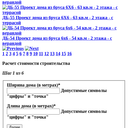
верандой
ДБ-55 Проект дома из бруса 6X6 - 63 кв.м - 2 этажа - с
террасой
ДБ-54 Проект дома из бруса 6x6 - 54 кв.м - 2 этажа - с
верандой
1
2
3
4
5
6
7
8
9
10
11
12
13
14
15
16
Расчет стоимости строительства
Шаг
1
из 6
Ширина дома (в метрах)
*
Допустимые символы
"цифры" и "точка"
Длина дома (в метрах)
*
Допустимые символы
"цифры" и "точка"
Далее