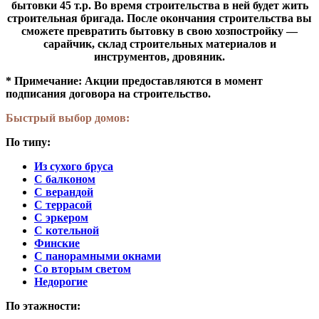
бытовки 45 т.р.
Во время строительства в ней будет жить
строительная бригада. После окончания строительства вы
сможете превратить бытовку в свою хозпостройку —
сарайчик, склад строительных материалов и
инструментов, дровяник.
* Примечание: Акции предоставляются в момент
подписания договора на строительство.
Быстрый выбор домов:
По типу:
Из сухого бруса
С балконом
С верандой
С террасой
С эркером
С котельной
Финские
С панорамными окнами
Со вторым светом
Недорогие
По этажности: